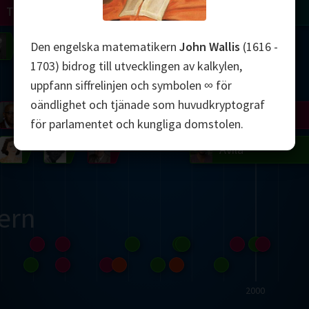
Turing
Tao
on
Gardner
Serre
Uhlenbeck
Bourgain
Mirzakhani
Den engelska matematikern
John Wallis
(1616 -
1703) bidrog till utvecklingen av kalkylen,
Mandelbrot
uppfann siffrelinjen och symbolen ∞ för
oändlighet och tjänade som huvudkryptograf
Blackwell
Penrose
för parlamentet och kungliga domstolen.
del
Robinson
Easley
Matiyasevich
Avila
ern
2000