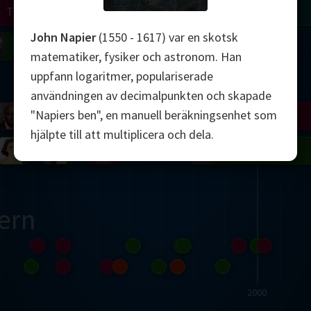
Turing
Tao
John Napier
(1550 - 1617) var en skotsk
on
Gardner
Serre
Uhlenbeck
Bourgain
Mirzakhani
matematiker, fysiker och astronom. Han
uppfann logaritmer, populariserade
Mandelbrot
användningen av decimalpunkten och skapade
"Napiers ben", en manuell beräkningsenhet som
Blackwell
Penrose
hjälpte till att multiplicera och dela.
del
Robinson
Easley
Matiyasevich
Avila
ern
2000