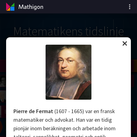
Matematikens tidslinje
il
Nash
Grothendieck
Cohen
Conway
Thurston
Shamir
Wiles
Daubechies
Zhang
Viazovska
 Neumann
Johnson
mogorov
Lorenz
Pierre de Fermat
(1607 - 1665) var en fransk
right
Erdős
matematiker och advokat. Han var en tidig
Chern
Wilkins
Langlands
Yau
Perelman
pionjär inom beräkningen och arbetade inom
talteori, sannolikhet, geometri och optik.