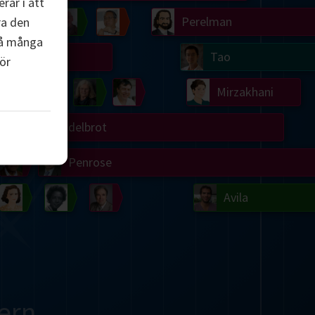
rar i att
Chern
Wilkins
Langlands
Yau
Perelman
ra den
så många
Turing
Tao
ör
on
Gardner
Serre
Uhlenbeck
Bourgain
Mirzakhani
Mandelbrot
Blackwell
Penrose
del
Robinson
Easley
Matiyasevich
Avila
ern