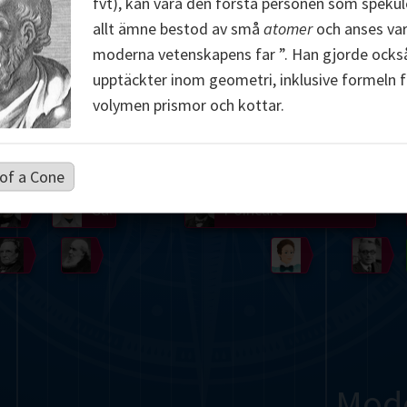
fvt), kan vara den första personen som spekule
Somerville
Abel
Dedekind
Kovalevskaya
Cox
allt ämne bestod av små
atomer
och anses va
moderna vetenskapens far ”. Han gjorde ock
Cauchy
Jacobi
Riemann
Russell
Escher
upptäckter inom geometri, inklusive formeln f
volymen prismor och kottar.
i
Germain
Bolyai
Nightingale
Lie
Peano
Hardy
Shann
g
De Morgan
Cantor
of a Cone
Möbius
Galois
Poincaré
Babbage
Sylvester
Noether
Gö
Mod