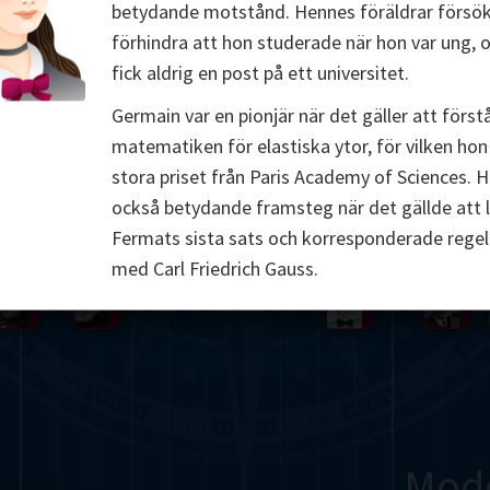
betydande motstånd. Hennes föräldrar försö
Somerville
Abel
Dedekind
Kovalevskaya
Cox
förhindra att hon studerade när hon var ung, 
fick aldrig en post på ett universitet.
Cauchy
Jacobi
Riemann
Russell
Escher
Germain var en pionjär när det gäller att först
i
Germain
Bolyai
Nightingale
Lie
Peano
Hardy
Shann
matematiken för elastiska ytor, för vilken hon
stora priset från Paris Academy of Sciences. 
g
De Morgan
Cantor
också betydande framsteg när det gällde att 
Fermats sista sats och korresponderade rege
Möbius
Galois
Poincaré
med Carl Friedrich Gauss.
Babbage
Sylvester
Noether
Gö
Mod