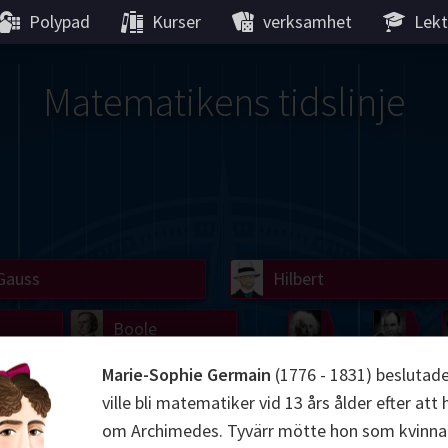
Polypad
Kurser
verksamhet
Lekt
Matematikens tidslinje
Gauss
Lobachevsky
Lovelace
Hilbert
Ramanujan
We
Boole
Einstein
von
Marie-Sophie Germain
(1776 - 1831) beslutade
Hamilton
Cayley
Kol
ville bli matematiker vid 13 års ålder efter att 
ier
Carroll
Cartw
om Archimedes. Tyvärr mötte hon som kvinna