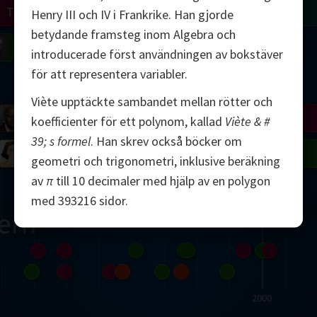
Turing
Tao
Henry III och IV i Frankrike. Han gjorde
betydande framsteg inom Algebra och
on
Gardner
Serre
Uhlenbeck
Bourgain
Mirzakhani
introducerade först användningen av bokstäver
för att representera variabler.
Mandelbrot
Viète upptäckte sambandet mellan rötter och
Blackwell
Penrose
koefficienter för ett polynom, kallad
Viète & #
39; s formel
. Han skrev också böcker om
del
Robinson
Easley
Matiyasevich
Avila
geometri och trigonometri, inklusive beräkning
av
π
till 10 decimaler med hjälp av en polygon
med 393216 sidor.
ern
2000