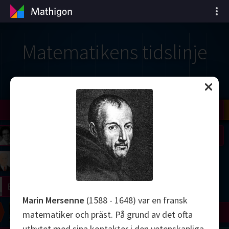
Matematikens tidslinje
il
Nash
Grothendieck
Cohen
Conway
Thurston
Shamir
Wiles
Daubechies
Zhang
Viazovska
 Neumann
Johnson
mogorov
Lorenz
right
Erdős
Marin Mersenne
(1588 - 1648) var en fransk
Chern
Wilkins
Langlands
Yau
Perelman
matematiker och präst. På grund av det ofta
utbytet med sina kontakter i den vetenskapliga