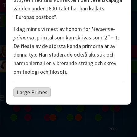
Turing
Tao
världen under 1600-talet har han kallats
"Europas postbox".
on
Gardner
Serre
Uhlenbeck
Bourgain
Mirzakhani
I dag minns vi mest av honom för
Mersenne-
Mandelbrot
n
primerna
, primtal som kan skrivas som
2
−
1
.
De flesta av de största kända primorna är av
Blackwell
Penrose
denna typ. Han studerade också akustik och
harmonierna i en vibrerande sträng och skrev
del
Robinson
Easley
Matiyasevich
Avila
om teologi och filosofi.
Large Primes
ern
2000