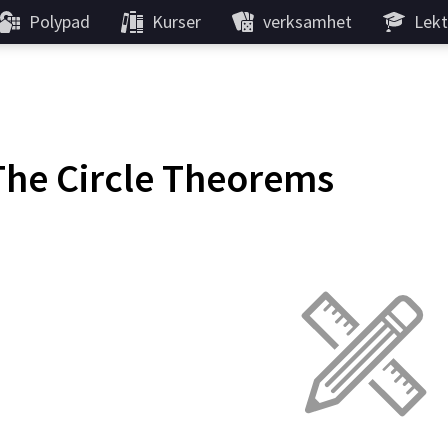
Polypad
Kurser
verksamhet
Lekt
The Circle Theorems