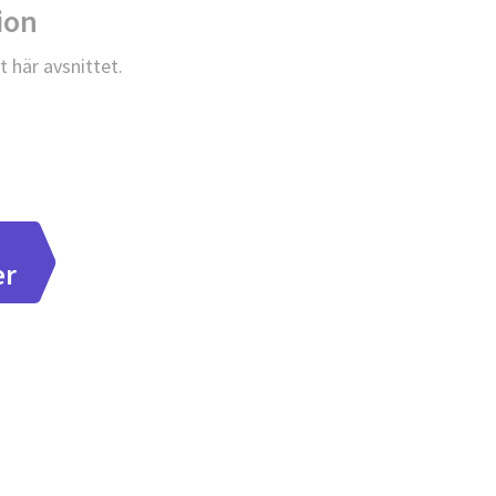
ion
t här avsnittet.
er