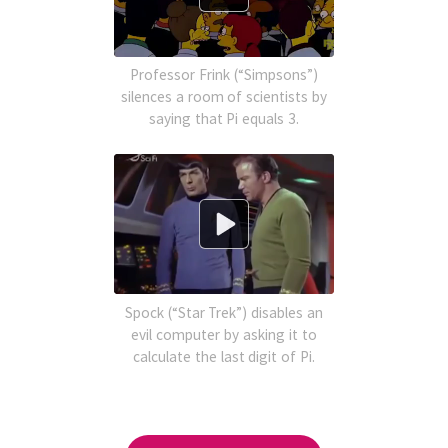
Professor Frink (“Simpsons”)
silences a room of scientists by
saying that Pi equals 3.
Spock (“Star Trek”) disables an
evil computer by asking it to
calculate the last digit of Pi.