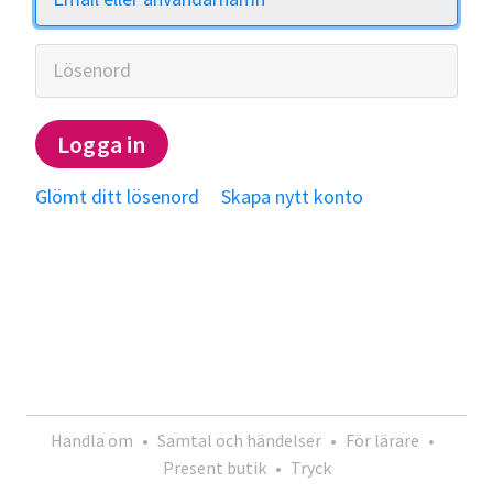
Lösenord
Logga in
Glömt ditt lösenord
Skapa nytt konto
Handla om
•
Samtal och händelser
•
För lärare
•
Present butik
•
Tryck