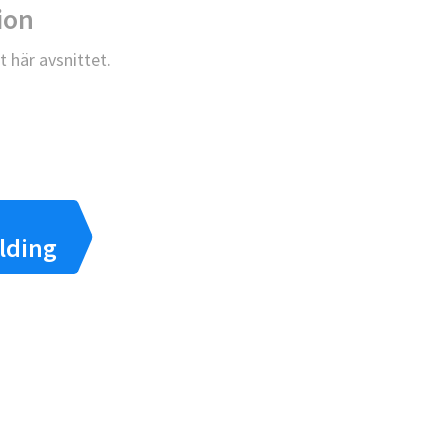
ion
t här avsnittet.
lding