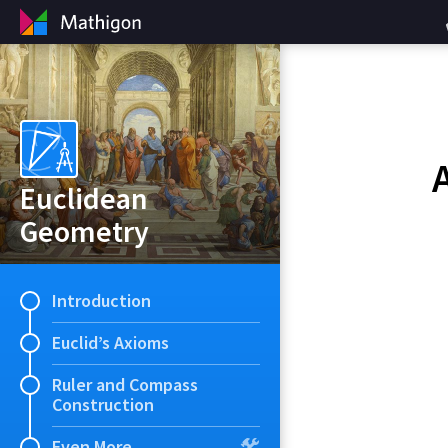
Euclidean
Geometry
Introduction
Euclid’s Axioms
Ruler and Compass
Construction
Even More